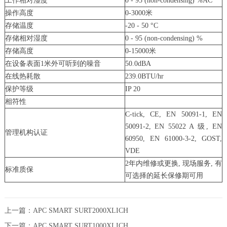
工作相对湿度
0 - 95 (non-condensing) %AC
操作高度
0-3000米
存储温度
-20 - 50 °C
存储相对湿度
0 - 95 (non-condensing) %
存储高度
0-15000米
在设备表面1米外可听到的噪音
50.0dBA
在线热耗散
239.0BTU/hr
保护等级
IP 20
相符性
C-tick, CE, EN 50091-1, EN
50091-2, EN 55022 A 级, EN
管理机构认证
60950, EN 61000-3-2, GOST,
VDE
2年内维修或更换, 现场服务, 有
标准质保
可选择的延长保修期可用
上一篇：
APC SMART SURT2000XLICH
下一篇：
APC SMART SURT1000XLICH