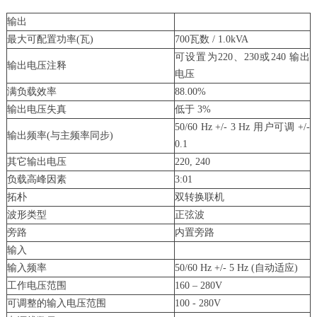
输出
最大可配置功率(瓦)
700瓦数 / 1.0kVA
可设置为220、230或240 输出
输出电压注释
电压
满负载效率
88.00%
输出电压失真
低于 3%
50/60 Hz +/- 3 Hz 用户可调 +/-
输出频率(与主频率同步)
0.1
其它输出电压
220, 240
负载高峰因素
3:01
拓朴
双转换联机
波形类型
正弦波
旁路
内置旁路
输入
输入频率
50/60 Hz +/- 5 Hz (自动适应)
工作电压范围
160 – 280V
可调整的输入电压范围
100 - 280V