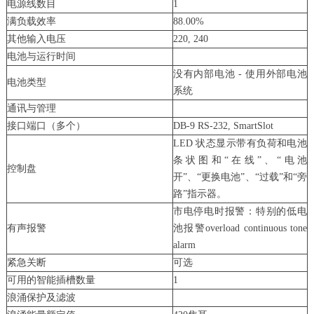
电源线数目
1
满负载效率
88.00%
其他输入电压
220, 240
电池与运行时间
没有内部电池 - 使用外部电池
电池类型
系统
通讯与管理
接口端口（多个）
DB-9 RS-232, SmartSlot
LED 状态显示带有负荷和电池
条状图和“在线”、“电池
控制盘
开”、“更换电池”、“过载”和“旁
路”指示器。
市电停电时报警：特别的低电
有声报警
池报警overload continuous tone
alarm
紧急关断
可选
可用的智能插槽数量
1
浪涌保护及滤波