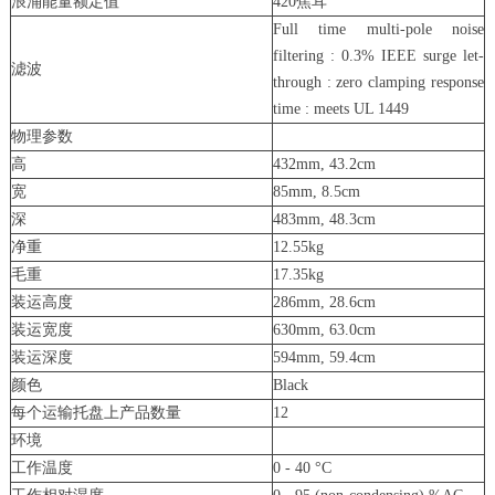
浪涌能量额定值
420焦耳
Full time multi-pole noise
filtering : 0.3% IEEE surge let-
滤波
through : zero clamping response
time : meets UL 1449
物理参数
高
432mm, 43.2cm
宽
85mm, 8.5cm
深
483mm, 48.3cm
净重
12.55kg
毛重
17.35kg
装运高度
286mm, 28.6cm
装运宽度
630mm, 63.0cm
装运深度
594mm, 59.4cm
颜色
Black
每个运输托盘上产品数量
12
环境
工作温度
0 - 40 °C